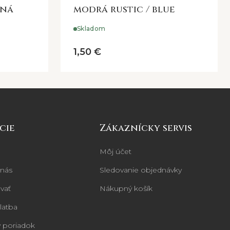
ená
modrá rustic / blue
Skladom
1,50 €
cie
Zákaznícky servis
Môj účet
 nás
Sledovanie objednávky
vať
Nákupný košík
latba
 poriadok