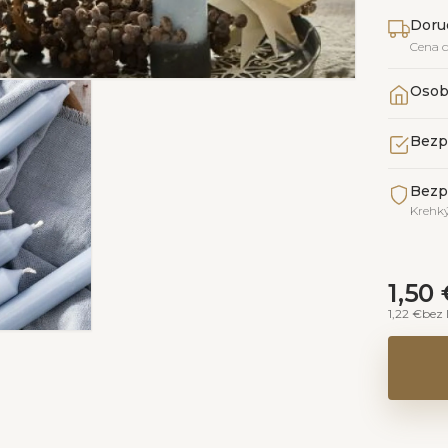
Doru
Cena 
Osob
Bezp
Bezp
Krehký
1,50
1,22 €
bez