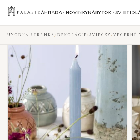
Preskočiť na obsah
VYPREDANÉ
ZÁHRADA
NOVINKY
NÁBYTOK
SVIETIDL
ÚVODNÁ STRÁNKA
DEKORÁCIE
SVIEČKY
VEČERNÉ 