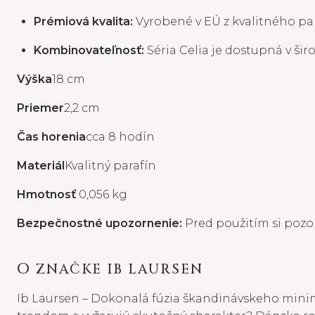
Prémiová kvalita:
Vyrobené v EÚ z kvalitného par
Kombinovateľnosť:
Séria Celia je dostupná v šir
Výška
18 cm
Priemer
2,2 cm
Ča
s horenia
cca 8 hodín
Materiál
Kvalitný parafín
Hmotnosť
0,056 kg
Bezpečnostné upozornenie:
Pred použitím si pozor
O ZNAČKE IB LAURSEN
Ib Laursen – Dokonalá fúzia škandinávskeho minim