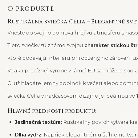
O PRODUKTE
Rustikálna sviečka Celia – Elegantné sve
Vneste do svojho domova hrejivú atmosféru s našou
Tieto sviečky sú známe svojou
charakteristickou št
ktoré dodávajú interiéru prirodzený, no zároveň lu
Vďaka precíznej výrobe v rámci EÚ sa môžete spoľah
Či už hľadáte jemný doplnok k večeri alebo domina
sviečka Celia v nadčasovom dizajne je ideálnou voľ
Hlavné prednosti produktu:
Jedinečná textúra:
Rustikálny povrch vytvára krás
Dlhá výdrž:
Napriek elegantnému štíhlemu tvar