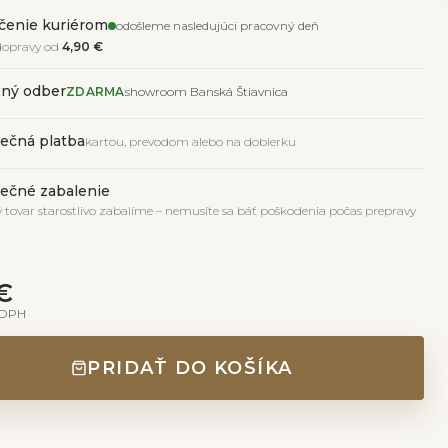
čenie kuriérom
odošleme nasledujúci pracovný deň
dopravy od
4,90 €
ný odber
ZDARMA
showroom Banská Štiavnica
ečná platba
kartou, prevodom alebo na dobierku
ečné zabalenie
 tovar starostlivo zabalíme – nemusíte sa báť poškodenia počas prepravy
 €
 DPH
PRIDAŤ DO KOŠÍKA