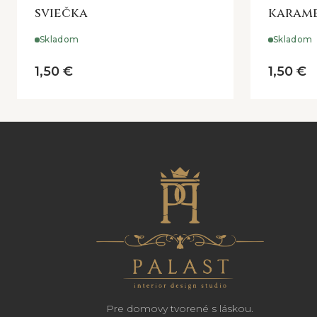
sviečka
karam
Skladom
Skladom
1,50 €
1,50 €
Pre domovy tvorené s láskou.