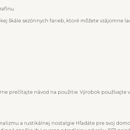
afínu.
okej škále sezónnych farieb, ktoré môžete vzájomne ladi
ne prečítajte návod na použitie. Výrobok používajte v
alizmu a rustikálnej nostalgie Hľadáte pre svoj dom