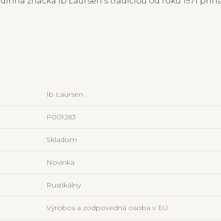
nná značka Ib Laursen s tradíciou od roku 1971 prináš
Ib Laursen
P001263
Skladom
Novinka
Rustikálny
Výrobca a zodpovedná osoba v EÚ