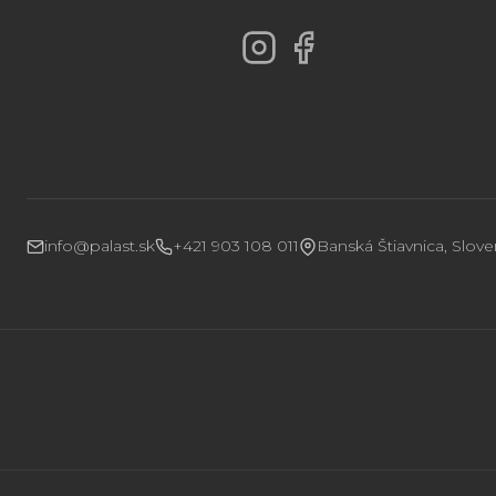
info@palast.sk
+421 903 108 011
Banská Štiavnica, Slov