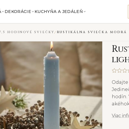
Á
DEKORÁCIE
KUCHYŇA A JEDÁLEŇ
7,5 HODINOVÉ SVIEČKY
RUSTIKÁLNA SVIEČKA MODRÁ 
R
us
lig
Odajte 
Jedineč
hodín. 
akéhok
Viac in