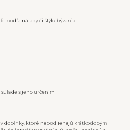
ť podľa nálady či štýlu bývania.
 súlade s jeho určením.
ov doplnky, ktoré nepodliehajú krátkodobým