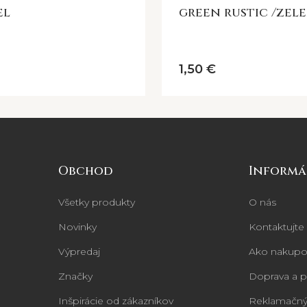
el
green rustic /zel
1,50 €
Obchod
Informá
Všetky produkty
O nás
Novinky
Kontaktujte
Výpredaj
Ako nakupo
Značky
Doprava a p
Inšpirácie od zákazníkov
Reklamačný