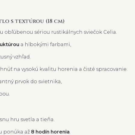
tlo s textúrou (18 cm)
 obľúbenou sériou rustikálnych sviečok Celia.
ruktúrou
a hlbokými farbami,
xusný vzhľad.
núť na vysokú kvalitu horenia a čisté spracovanie.
ntný prvok do svietnika,
bou.
nu hru svetla a tieňa.
u ponúka až
8 hodín horenia
.