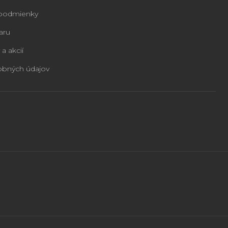
podmienky
aru
 a akcií
obných údajov