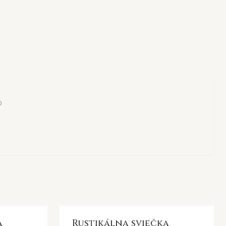
o
a
Rustikálna sviečka