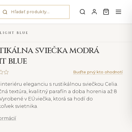
LIGHT BLUE
tikálna sviečka modrá
ht blue
Buďte prvý kto ohodnotí
interiéru eleganciu s rustikálnou sviečkou Celia.
ná textúra, kvalitný parafín a doba horenia až 8
Vyrobené v EÚ.viečka, ktorá sa hodí do
oľvek svietnika.
formácií