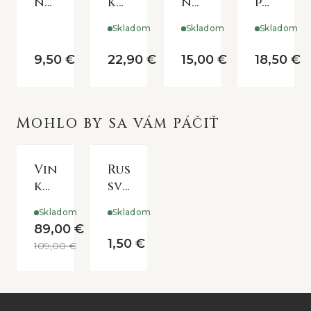
na
kovová
na
police
policu
konzola
lucernu
s
Skladom
Skladom
Skladom
s
monog
ornamentom
9,50 €
22,90 €
15,00 €
18,50 €
MOHLO BY SA VÁM PÁČIŤ
Vintage
Rustikálna
kovový
sviečka
obraz
zelená
Skladom
Skladom
Merry
/moss
89,00 €
Christmas
green
1,50 €
109,00 €