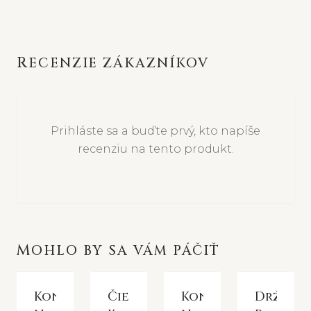
RECENZIE ZÁKAZNÍKOV
Prihláste sa a buďte prvý, kto napíše
recenziu na tento produkt.
MOHLO BY SA VÁM PÁČIŤ
Konzola
Čierna
Konzola
Držiak