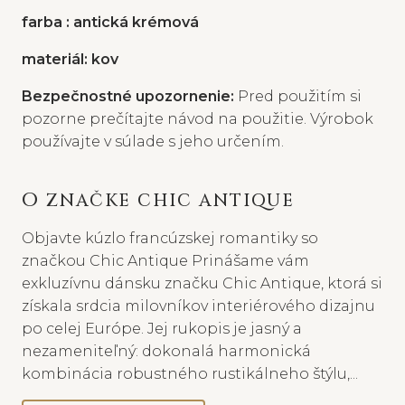
farba : antická krémová
materiál: kov
Bezpečnostné upozornenie:
Pred použitím si
pozorne prečítajte návod na použitie. Výrobok
používajte v súlade s jeho určením.
O ZNAČKE CHIC ANTIQUE
Objavte kúzlo francúzskej romantiky so
značkou Chic Antique Prinášame vám
exkluzívnu dánsku značku Chic Antique, ktorá si
získala srdcia milovníkov interiérového dizajnu
po celej Európe. Jej rukopis je jasný a
nezameniteľný: dokonalá harmonická
kombinácia robustného rustikálneho štýlu,...