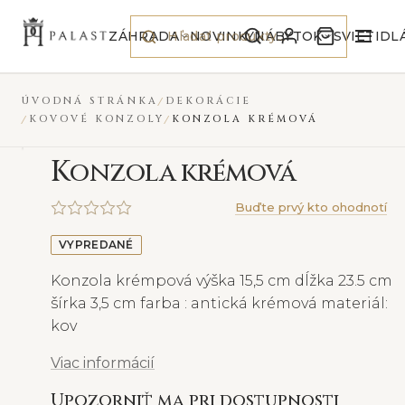
Preskočiť na obsah
VYPREDANÉ
ZÁHRADA
NOVINKY
NÁBYTOK
SVIETIDL
ÚVODNÁ STRÁNKA
DEKORÁCIE
KOVOVÉ KONZOLY
KONZOLA KRÉMOVÁ
K
onzola krémová
Buďte prvý kto ohodnotí
VYPREDANÉ
Konzola krémpová výška 15,5 cm dĺžka 23.5 cm
šírka 3,5 cm farba : antická krémová materiál:
kov
Viac informácií
Upozorniť ma pri dostupnosti