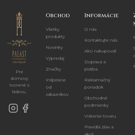
Obchod
Informácie
Všetky
O nás
produkty
Kontaktujte nás
Novinky
Ako nakupovať
Výpredaj
Doprava a
Značky
platba
Pre
domovy
Inšpirácie
Reklamačný
tvorené s
od
poriadok
láskou.
zákazníkov
Obchodné
podmienky
Vrátenie tovaru
Pravidlá zliav a
akcií