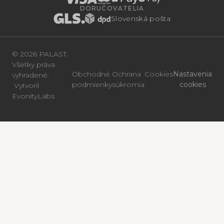
DORUČOVATELIA
Slovenská pošta
© 2026 PALAST.
Všetky práva
Obchodné
Ochrana
Cookies
Nastavenia
vyhradené.
podmienky
súkromia
cookies
Vytvoril
EvonityLabs