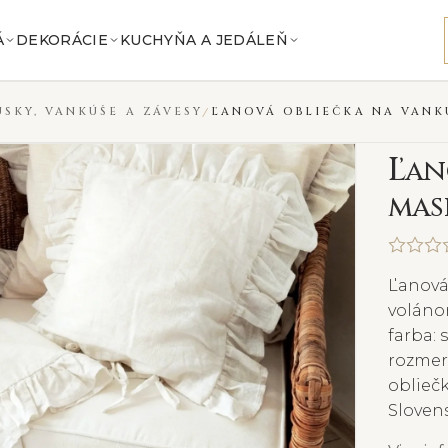
Á
DEKORÁCIE
KUCHYŇA A JEDÁLEŇ
ÚSKY, VANKÚŠE A ZÁVESY
ĽANOVÁ OBLIEČKA NA VANK
Ľ
an
mas
Ľanová
voláno
farba: 
rozmer 
obliečk
Slovens