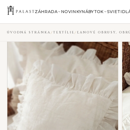
Preskočiť na obsah
ZÁHRADA
NOVINKY
NÁBYTOK
SVIETIDL
ÚVODNÁ STRÁNKA
TEXTÍLIE
ĽANOVÉ OBRUSY, OBR