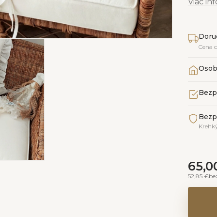
Viac in
Doru
Cena 
Osob
Bezp
Bezp
Krehký
65,0
52,85 €
be