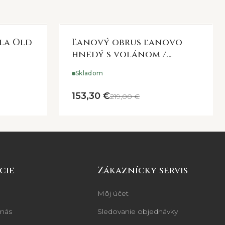
la Old
Ľanový obrus ľanovo
hnedý s volánom /
255*140cm
Skladom
153,30 €
219,00 €
cie
Zákaznícky servis
Môj účet
 nás
Sledovanie objednávky