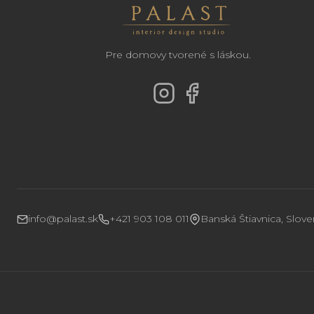
Pre domovy tvorené s láskou.
info@palast.sk
+421 903 108 011
Banská Štiavnica, Slov