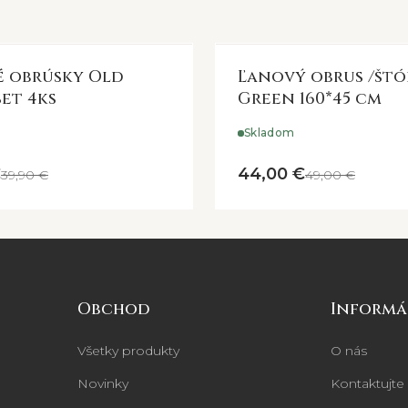
 obrúsky Old
Ľanový obrus /štó
set 4ks
Green 160*45 cm
Skladom
€
44,00 €
39,90 €
49,00 €
Obchod
Informá
Všetky produkty
O nás
Novinky
Kontaktujte