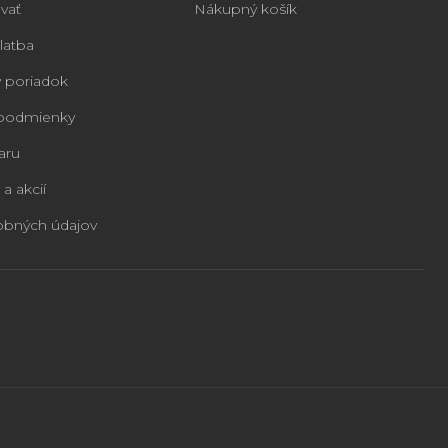
vať
Nákupný košík
latba
 poriadok
podmienky
aru
 a akcií
obných údajov