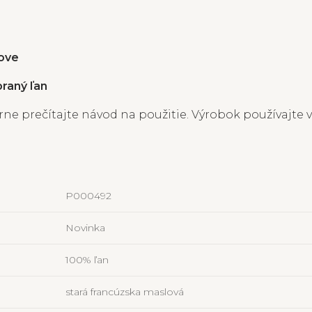
love
praný ľan
ne prečítajte návod na použitie. Výrobok používajte v
P000492
Novinka
100% ľan
stará francúzska maslová