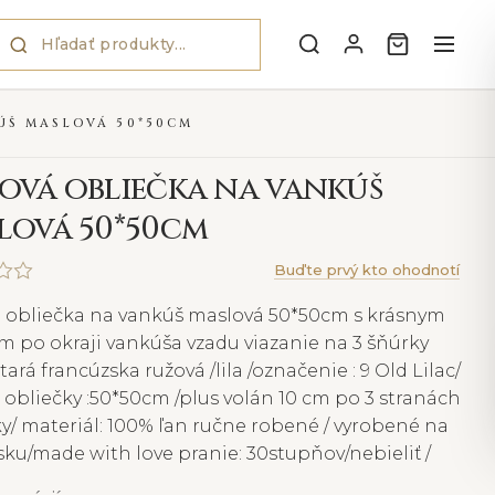
ÚŠ MASLOVÁ 50*50CM
ová obliečka na vankúš
lová 50*50cm
Buďte prvý kto ohodnotí
 obliečka na vankúš maslová 50*50cm s krásnym
m po okraji vankúša vzadu viazanie na 3 šňúrky
stará francúzska ružová /lila /označenie : 9 Old Lilac/
obliečky :50*50cm /plus volán 10 cm po 3 stranách
y/ materiál: 100% ľan ručne robené / vyrobené na
ku/made with love pranie: 30stupňov/nebieliť /