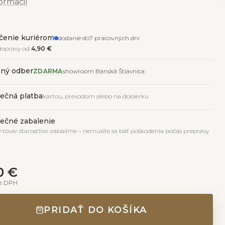
formácií
čenie kuriérom
dodanie do7 pracovných dní
dopravy od
4,90 €
ný odber
ZDARMA
showroom Banská Štiavnica
ečná platba
kartou, prevodom alebo na dobierku
ečné zabalenie
 tovar starostlivo zabalíme – nemusíte sa báť poškodenia počas prepravy
0 €
z DPH
PRIDAŤ DO KOŠÍKA