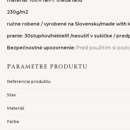
materiál: 100% ľan-1. trieda ľanu
230g/m2
ručne robené / vyrobené na Slovensku/made with 
pranie: 30stupňov/nebieliť /nesušiť v sušičke / pred
Bezpečnostné upozornenie:
Pred použitím si pozor
PARAMETRE PRODUKTU
Referencia produktu
Stav
Materiál
Farba