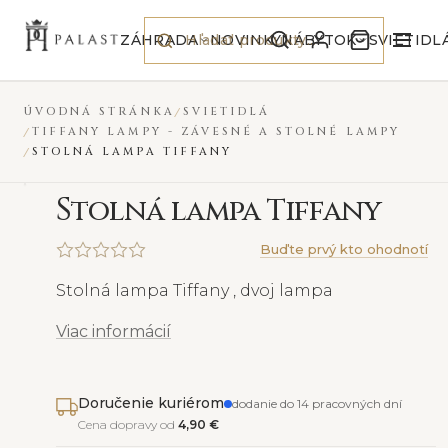
Preskočiť na obsah
ZÁHRADA
NOVINKY
NÁBYTOK
SVIETIDL
ÚVODNÁ STRÁNKA
SVIETIDLÁ
TIFFANY LAMPY - ZÁVESNÉ A STOLNÉ LAMPY
STOLNÁ LAMPA TIFFANY
S
tolná lampa Tiffany
Buďte prvý kto ohodnotí
Stolná lampa Tiffany , dvoj lampa
Viac informácií
Doručenie kuriérom
dodanie do 14 pracovných dní
Cena dopravy od
4,90 €