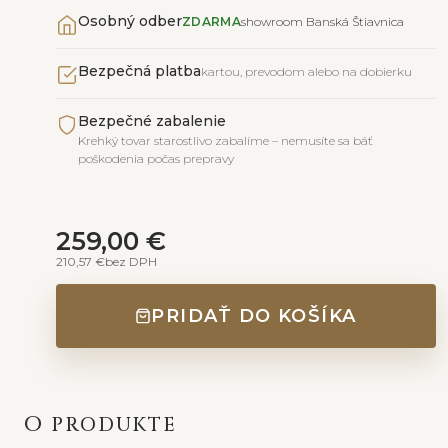
Osobný odber
ZDARMA
showroom Banská Štiavnica
Bezpečná platba
kartou, prevodom alebo na dobierku
Bezpečné zabalenie
Krehký tovar starostlivo zabalíme – nemusíte sa báť
poškodenia počas prepravy
259,00 €
210,57 €
bez DPH
PRIDAŤ DO KOŠÍKA
O PRODUKTE