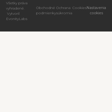
Všetky práva
Obchodné
Ochrana
Cookies
Nastavenia
vyhradené.
podmienky
súkromia
cookies
Vytvoril
EvonityLabs