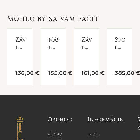
MOHLO BY SA VÁM PÁČIŤ
Závesná
Nástenná
Závesná
Stolná
lampa
lampa
lampa
lampa
Tiffany
Tiffany
Tiffany
Tiffany
white
FLOWER
BUTTERF
PARADIS
136,00 €
155,00 €
161,00 €
385,00 
Obchod
Informácie
Všetky
O nás